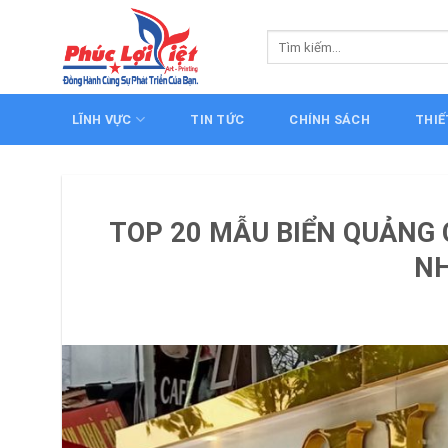
Skip
to
Tìm
kiếm:
content
LĨNH VỰC
TIN TỨC
CHÍNH SÁCH
THIẾ
TOP 20 MẪU BIỂN QUẢNG 
NH