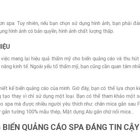
n spa. Tuy nhiên, nếu bạn chọn sử dụng hình ảnh, bạn phải đ
ụng hình ảnh có bản quyền, hình ảnh chất lượng thấp.
IỆU
g việc mang lại hiệu quả thẩm mỹ cho biển quảng cáo và thu hút
ả năng kinh tế. Ngoài yếu tố thẩm mỹ, bạn cũng cần quan tâm nhi
thiết kế biển quảng cáo của mình. Giờ đây, bạn có thể lựa chọn k
ng tạo thay vì chỉ sử dụng một loại. Bạn có thể tham khảo một 
ho spa mà được nhiều người yêu thích như: chân mica gắn sau 
hữ gắn tường 100% mẫu thép, Mặt dựng Alu gắn chữ nổi mica…
NG BIỂN QUẢNG CÁO SPA ĐÁNG TIN CẬY