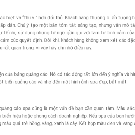
c biệt và “thú vị” hơn đối thủ. Khách hàng thường bị ấn tượng h
 hấp dẫn. Chú ý tạo một bản tóm tắt sáng tạo, nhưng vẫn mô t
ữ tế nhị, sử dụng những từ ngữ gần gũi với tâm tư tình cảm của
 cảm xúc quyết định. Đôi khi, khách hàng không xem xét các đặ
rất quan trọng, vì vậy hãy ghi nhớ điều này.
iện của bảng quảng cáo. Nó có tác động rất lớn đến ý nghĩa và hì
ột biển quảng cáo và nhớ đến một hình ảnh spa đẹp, bắt mắt.
 quảng cáo spa cũng là một vấn đề bạn cần quan tâm. Màu sắc
i biển hiệu hoặc phong cách doanh nghiệp. Nếu spa của bạn hướ
 màu quá trẻ: hồng, vàng, xanh lá cây. Kết hợp màu đen và vàng 