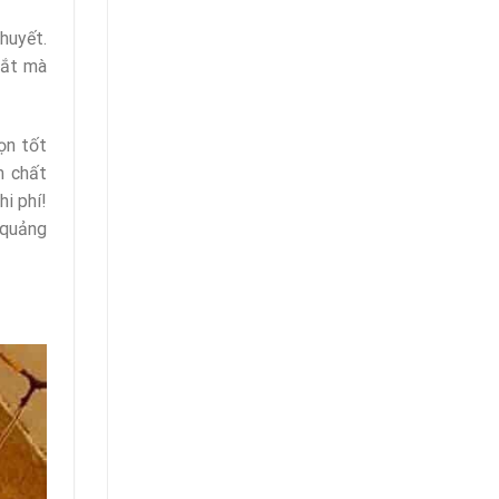
huyết.
mắt mà
ọn tốt
m chất
hi phí!
 quảng