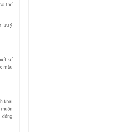
có thể
 lưu ý
iết kế
ác mẫu
n khai
n muốn
u đáng