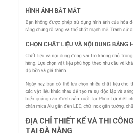
HÌNH ẢNH BẮT MẮT
Bạn không được phép sử dụng hình ảnh của hóa đơ
rằng chúng rõ ràng và thể chất mạnh mẽ. Tránh sử d
CHỌN CHẤT LIỆU VÀ NỘI DUNG BẢNG H
Chất liệu và nội dung đóng vai trò không nhỏ tron
hàng. Lựa chọn vật liệu phù hợp theo nhu cầu và kh
độ bền và giá thành.
Ngày nay, bạn có thể lựa chọn nhiều chất liệu cho 
các vật liệu khác nhau để tạo ra sự độc lập và sá
biển quảng cáo được sản xuất tại Phúc Lợi Việt c
chân mica Alu gắn đèn LED, chữ inox gắn tường, c
ĐỊA CHỈ THIẾT KẾ VÀ THI CÔ
TẠI ĐÀ NẴNG