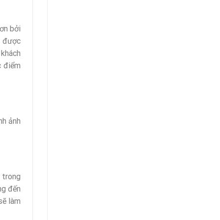
ơn bởi
ả được
 khách
c điểm
nh ảnh
 trong
ng đến
sẽ làm