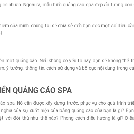
g lợi nhuận. Ngoài ra, mẫu biển quảng cáo spa đẹp ấn tượng còn 
ghiệm của mình, chúng tôi sẽ chia sẻ đến bạn đọc một số điều cần
!
 nên một quảng cáo. Nếu không có yếu tố này, bạn sẽ không thể th
: ý tưởng, thông tin, cách sử dụng và bố cục nội dung trong c
BIỂN QUẢNG CÁO SPA
áo spa. Nó cần được xây dựng trước, phục vụ cho quá trình triể
 Ý nghĩa của sự xuất hiện của bảng quảng cáo của bạn là gì? Bạ
iệt với đối thủ như thế nào? Phong cách điều hướng là gì? Điề