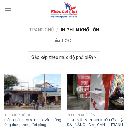
Skip
to
content
TRANG CHỦ
/
IN PHUN KHỔ LỚN
LỌC
IN PHUN KHỔ LỚN
IN PHUN KHỔ LỚN
Biển quảng cáo Pano và những
DỊCH VỤ IN PHUN KHỔ LỚN TẠI
ứng dụng trong đời sống
ĐÀ NẴNG GIÁ CẠNH TRANH,