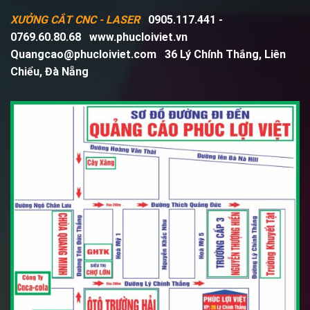
XƯỞNG CẮT CNC - LASER
0905.117.441 -
0769.60.80.68
www.phucloiviet.vn
Quangcao@phucloiviet.com
36 Lý Chính Thắng, Liên
Chiểu, Đà Nẵng