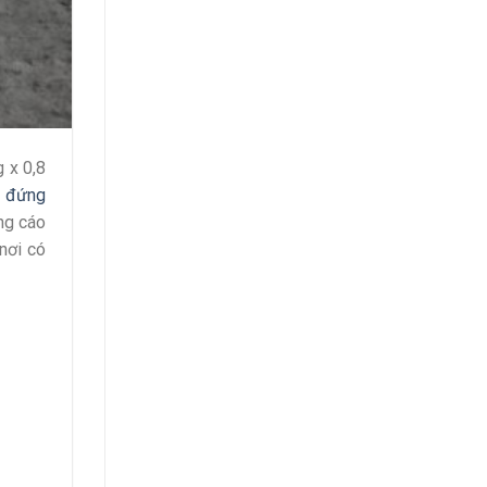
 x 0,8
n đứng
ng cáo
nơi có