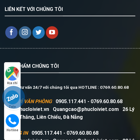
LIÊN KẾT VỚI CHÚNG TÔI
SẢN PHẨM CHÚNG TÔI
Địa chỉ
Liên hệ tư vấn 24/7 với chúng tôi qua HOTLINE : 0769.60.80.68
ĐỊA CHỈ VĂN PHÒNG
0905.117.441 - 0769.60.80.68
Zalo
www.phucloiviet.vn
Quangcao@phucloiviet.com
26 Lý
Chính Thắng, Liên Chiểu, Đà Nẵng
Hotline
XƯỞNG IN
0905.117.441 - 0769.60.80.68