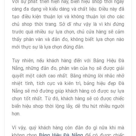
Với sự phát triển hiện nay, biển hiệu shop thời ngày
càng đa dạng về kiểu dáng và chất liệu. Điều này đã
tạo điều kiện thuận lợi và không thuận lợi cho các
chủ shop thời trang. Sở dĩ như vậy là vì khi đứng
trước quá nhiều sự lựa chọn, chủ cửa hàng sẽ cảm
thấy phân vân và đắn đo, không biết lựa chọn nào
mới thực sự là lựa chọn đúng đắn.
Tuy nhiên, nếu khách hàng đến với Bảng Hiệu Đà
Nẵng, những đắn đo, phân vân của họ sẽ được giải
quyết một cách cao nhất. Bằng những lời nhắc nhở
nhiệt tình, tích cực và kiên trì, bảng hiệu đẹp Đà
Nẵng sẽ mở đường giúp khách hàng có được sự lựa
chọn tốt nhất. Từ đó, khách hàng sẽ có được chiếc
biển hiệu shop thời lộng lẫy, dễ thu hút nhiều người
hơn.
Vì vậy, quý khách hàng còn đắn đo gì nữa khi mà
không chọn
Bảng Hiệu Đà Nẵng
để có được chiếc