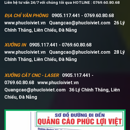
Liên hệ tư vấn 24/7 với chúng tôi qua HOTLINE : 0769.60.80.68
ĐỊA CHỈ VĂN PHÒNG
0905.117.441 - 0769.60.80.68
www.phucloiviet.vn
Quangcao@phucloiviet.com
26 Lý
Chính Thắng, Liên Chiểu, Đà Nẵng
XƯỞNG IN
0905.117.441 - 0769.60.80.68
www.phucloiviet.vn
Quangcao@phucloiviet.com
28 Lý
Chính Thắng, Liên Chiểu, Đà Nẵng
XƯỞNG CẮT CNC - LASER
0905.117.441 -
0769.60.80.68
www.phucloiviet.vn
Quangcao@phucloiviet.com
36 Lý Chính Thắng, Liên
Chiểu, Đà Nẵng